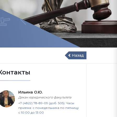
Назад
Контакты
Ильина О.Ю.
Декан юридического факультета
+7 (4822) 78-89-09 (доб. 505). Часы
приема: с понедельника по пятницу
с 10:00 до 13:00