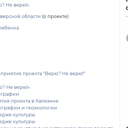
ю? Не верю!»
верской области
(о проекте)
ребенка
риятия проекта "Верю? Не верю!"
? Не верю!»
еографии
ятия проекта в Калязине
еографии и геоэкологии
ледже культуры
ледже культуры