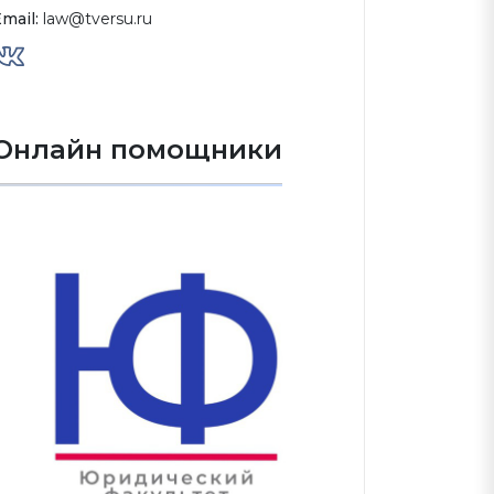
mail:
law@tversu.ru
Онлайн помощники