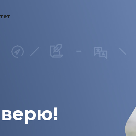
тет
 верю!