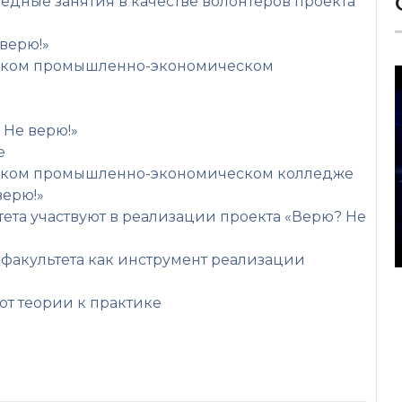
едные занятия в качестве волонтеров проекта
верю!»
ерском промышленно-экономическом
 Не верю!»
е
ерском промышленно-экономическом колледже
верю!»
ета участвуют в реализации проекта «Верю? Не
факультета как инструмент реализации
от теории к практике