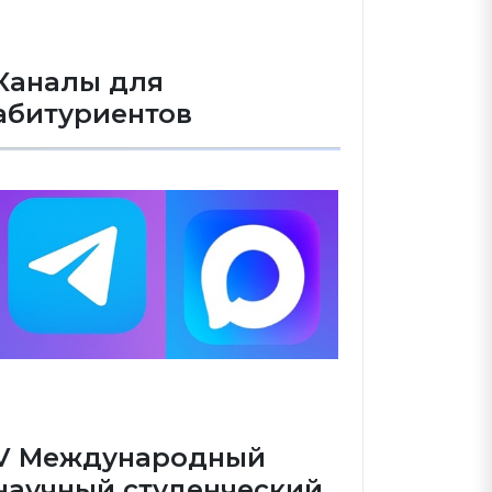
Каналы для
абитуриентов
V Международный
научный студенческий