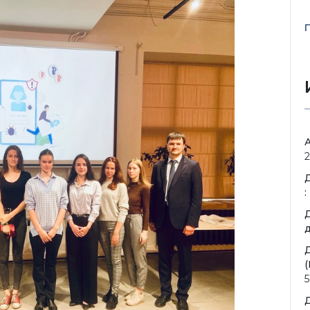
2
:
д
(
5