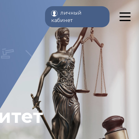
личный
кабинет
итет