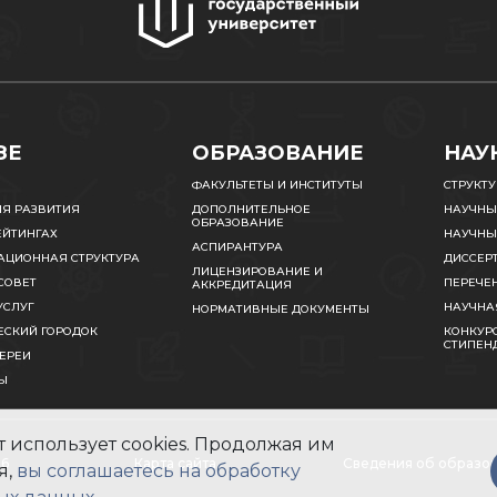
ЗЕ
ОБРАЗОВАНИЕ
НАУ
ФАКУЛЬТЕТЫ И ИНСТИТУТЫ
СТРУКТ
ИЯ РАЗВИТИЯ
ДОПОЛНИТЕЛЬНОЕ
НАУЧНЫ
ОБРАЗОВАНИЕ
ЕЙТИНГАХ
НАУЧНЫ
АСПИРАНТУРА
АЦИОННАЯ СТРУКТУРА
ДИССЕР
ЛИЦЕНЗИРОВАНИЕ И
СОВЕТ
ПЕРЕЧЕ
АККРЕДИТАЦИЯ
УСЛУГ
НАУЧНА
НОРМАТИВНЫЕ ДОКУМЕНТЫ
ЕСКИЙ ГОРОДОК
КОНКУРС
СТИПЕН
ЕРЕИ
Ы
 использует cookies. Продолжая им
26
Карта сайта
Сведения об образов
я,
вы соглашаетесь на обработку