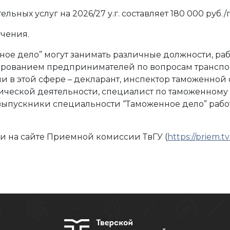
ьных услуг на 2026/27 у.г. составляет 180 000 руб./
учения.
ое дело” могут занимать различные должности, ра
тированием предпринимателей по вопросам транспо
 в этой сфере – декларант, инспектор таможенной 
ческой деятельности, специалист по таможенному
 выпускники специальности “Таможенное дело” раб
 на сайте Приемной комиссии ТвГУ (
https://priem.t