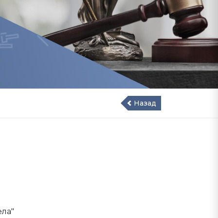
Назад
ела"