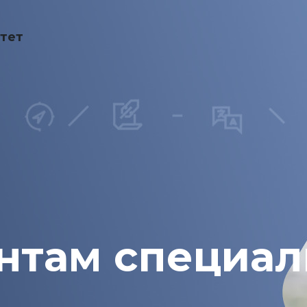
тет
нтам специал