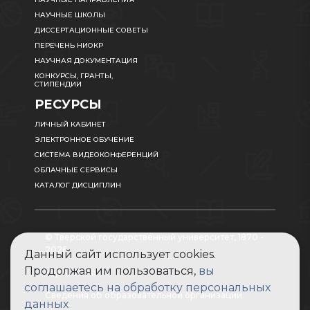
НАУЧНЫЕ ШКОЛЫ
ДИССЕРТАЦИОННЫЕ СОВЕТЫ
ПЕРЕЧЕНЬ НИОКР
НАУЧНАЯ ДОКУМЕНТАЦИЯ
КОНКУРСЫ, ГРАНТЫ,
СТИПЕНДИИ
РЕСУРСЫ
ЛИЧНЫЙ КАБИНЕТ
ЭЛЕКТРОННОЕ ОБУЧЕНИЕ
СИСТЕМА ВИДЕОКОНФЕРЕНЦИЙ
ОБЛАЧНЫЕ СЕРВИСЫ
КАТАЛОГ ДИСЦИПЛИН
© Тверской государственный университет, 1870 -
2026
Данный сайт использует cookies.
Продолжая им пользоваться,
вы
Карта сайта
соглашаетесь на обработку персональных
Сведения об образовательной организации
данных