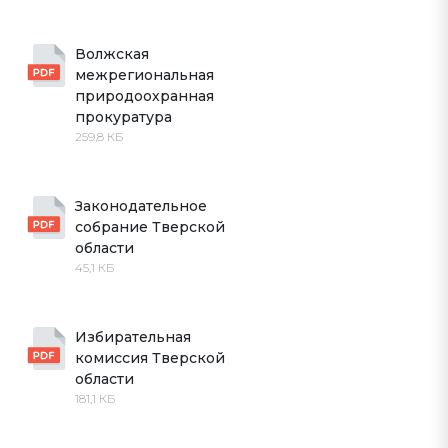
Волжская 
межрегиональная 
природоохранная 
прокуратура
259,8 КБ
Законодательное 
собрание Тверской 
области
45,1 КБ
Избирательная 
комиссия Тверской 
области
181,1 КБ