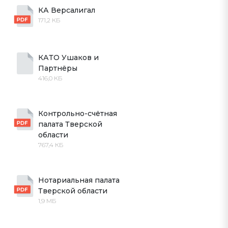
КА Версалигал
171,2 КБ
КАТО Ушаков и 
Партнёры
416,0 КБ
Контрольно-счётная 
палата Тверской 
области
767,4 КБ
Нотариальная палата 
Тверской области
1,9 МБ