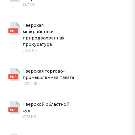
35,7 КБ
Тверская 
межрайонная 
природоохранная 
прокуратура
283,5 КБ
Тверская торгово-
промышленная палата
475,4 КБ
Тверской областной 
суд
177,5 КБ