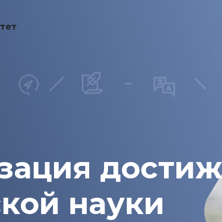
тет
зация дости
кой науки