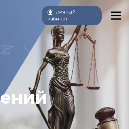
личный
кабинет
жений