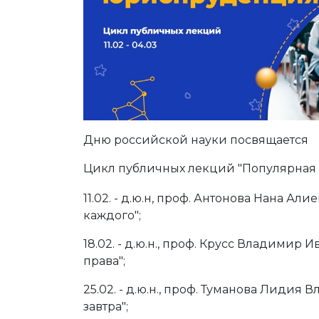
Дню российской науки посвящается
Цикл публичных лекций "Популярная
11.02. - д.ю.н, проф. Антонова Нана Ал
каждого";
18.02. - д.ю.н., проф. Крусс Владими
права";
25.02. - д.ю.н., проф. Туманова Лидия
завтра";