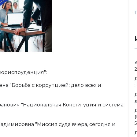
2
 юриспруденция":
иевна "Борьба с коррупцией: дело всех и
:
д
р Иванович "Национальная Конституция и система
(
5
 Владимировна "Миссия суда вчера, сегодня и