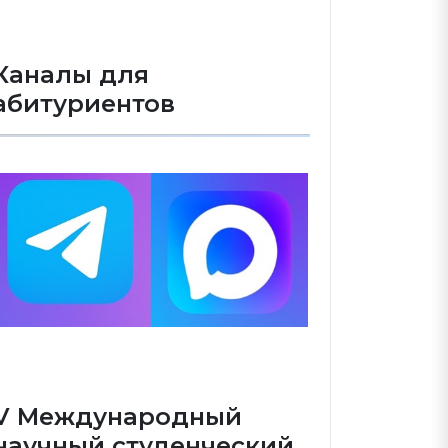
Каналы для
абитуриентов
V Международный
научный студенческий