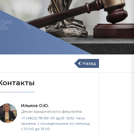
Назад
Контакты
Ильина О.Ю.
Декан юридического факультета
+7 (4822) 78-89-09 (доб. 505). Часы
приема: с понедельника по пятницу
с 10:00 до 13:00