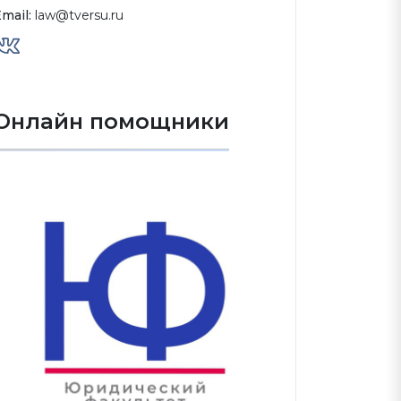
mail:
law@tversu.ru
Онлайн помощники