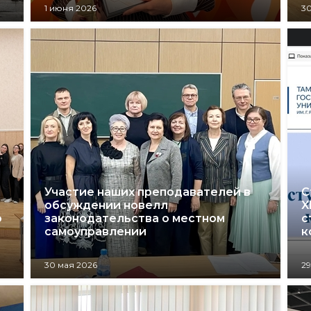
1 июня 2026
30
Участие наших преподавателей в
С
обсуждении новелл
X
о
законодательства о местном
с
самоуправлении
к
30 мая 2026
29