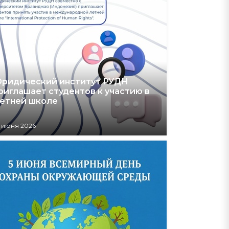
ридический институт РУДН
риглашает студентов к участию в
етней школе
 июня 2026