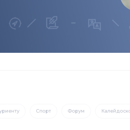
уриенту
Спорт
Форум
Калейдоск