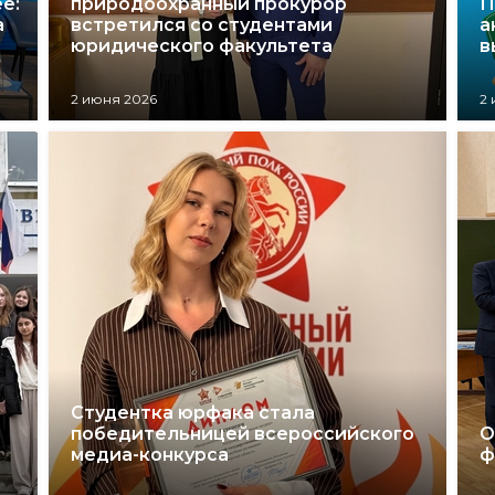
е:
природоохранный прокурор
П
а
встретился со студентами
а
юридического факультета
в
2 июня 2026
2
Студентка юрфака стала
победительницей всероссийского
О
медиа-конкурса
ф