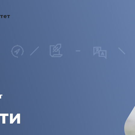
тет
т
ти