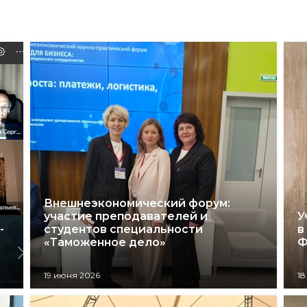
Внешнеэкономический форум:
участие преподавателей и
У
-
студентов специальности
в
«Таможенное дело»
Ф
19 июня 2026
18