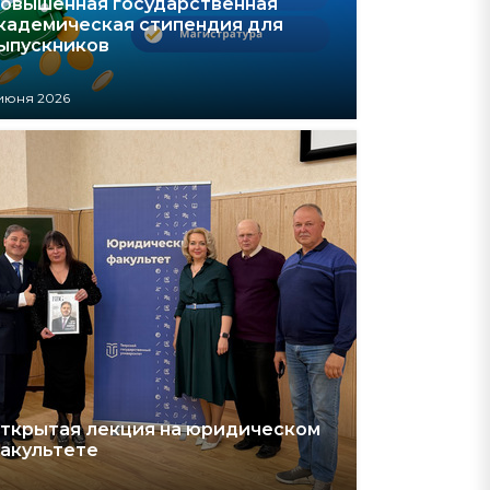
овышенная государственная
кадемическая стипендия для
ыпускников
 июня 2026
ткрытая лекция на юридическом
акультете