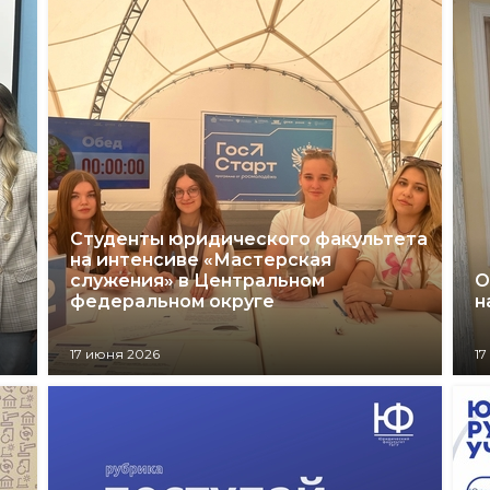
Студенты юридического факультета
на интенсиве «Мастерская
ь
служения» в Центральном
О
федеральном округе
н
17 июня 2026
17