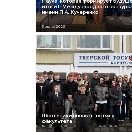
Наука, которая формирует будуще
итоги II Международного конкурс
имени П.А. Кучеренко
3 июня 2026
Школьники вновь в гостях у
факультета