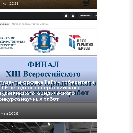
 мая 2026
туденты юрфака ТвГУ – победители
III Ежегодного всероссийского
туденческого юридического
онкурса научных работ
 мая 2026