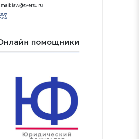
mail:
law@tversu.ru
Онлайн помощники