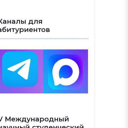
Каналы для
абитуриентов
V Международный
научный студенческий