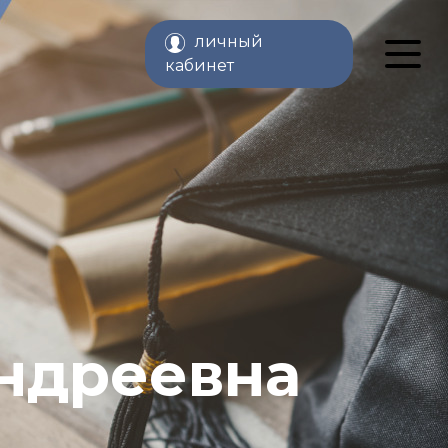
личный
кабинет
ндреевна