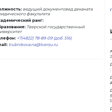
олжность:
ведущий документовед деканата
идического факультета
адемический ранг:
разование:
Тверской государственный
иверситет
лефон:
+7(4822) 78-89-09 (доб. 516)
ail:
trubnikova.na@tversu.ru
2
:
д
(
5