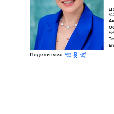
Д
юр
Ак
Об
ун
Те
Em
Поделиться: