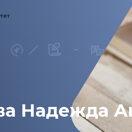
тет
ва Надежда А