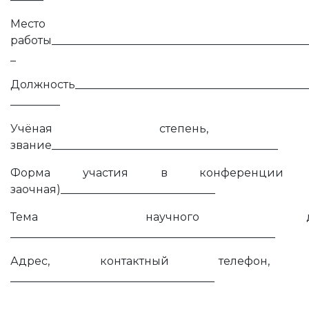
Место
работы______________________________________________
_
Должность__________________________________________
_________
Учёная степень, учё
звание_________________________________________
Форма участия в конференции (о
заочная)____________________________
Тема научного докл
________________________________________________
Адрес, контактный телефон, e-
_____________________________________