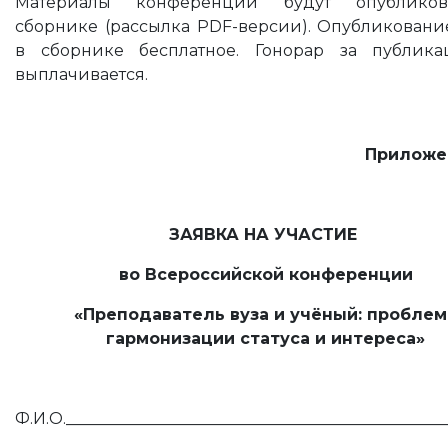
Материалы конференции будут опублико
сборнике (рассылка PDF-версии). Опубликовани
в сборнике бесплатное. Гонорар за публик
выплачивается.
Приложе
ЗАЯВКА НА УЧАСТИЕ
во Всероссийской конференции
«Преподаватель вуза и учёный: проблем
гармонизации статуса и интереса»
Ф.И.О._______________________________________________
______