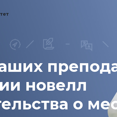
тет
наших препода
ии новелл
ельства о ме