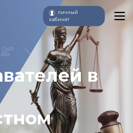
личный
кабинет
вателей в
стном