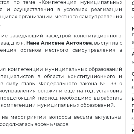
стол по теме «Компетенция муниципальных
ия и осуществления в условиях реализации
нципах организации местного самоуправления
7
.
тие заведующий кафедрой конституционного,
ва, д.ю.н.
Нана Алиевна Антонова
, выступив с
6
тенция органов местного самоуправления в
6
ния компетенции муниципальных образований
пециалистов в области конституционного и
 в силу главы Федерального закона № 33 о
5
моуправления отложили еще на год, установив
За предстоящий период необходимо выработать
 компетенции муниципальных образований.
 на мероприятии вопросы весьма актуальны,
5
 продолжалась восемь часов.