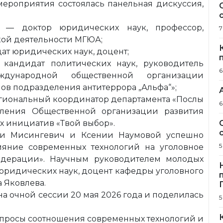
мероприятия состоялась панельная дискуссия,
 — доктор юридических наук, профессор,
7
кой деятельности МГЮА;
ат юридических наук, доцент;
кандидат политических наук, руководитель
6
дународной общественной организации
в подразделения антитеррора „Альфа“»;
гиональный координатор департамента «Послы
6
вления Общественной организации развития
 инициатив «Твой выбор».
рии Мисингевич и Ксении Наумовой успешно
5
ияние современных технологий на уголовное
едерации». Научным руководителем молодых
юридических наук, доцент кафедры уголовного
а Яковлева.
а очной сессии 20 мая 2026 года и поделилась
5
опросы соотношения современных технологий и