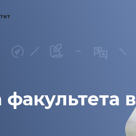
тет
 факультета 