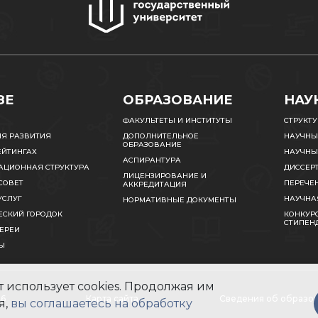
ЗЕ
ОБРАЗОВАНИЕ
НАУ
ФАКУЛЬТЕТЫ И ИНСТИТУТЫ
СТРУКТ
ИЯ РАЗВИТИЯ
ДОПОЛНИТЕЛЬНОЕ
НАУЧНЫ
ОБРАЗОВАНИЕ
ЕЙТИНГАХ
НАУЧНЫ
АСПИРАНТУРА
АЦИОННАЯ СТРУКТУРА
ДИССЕР
ЛИЦЕНЗИРОВАНИЕ И
СОВЕТ
ПЕРЕЧЕ
АККРЕДИТАЦИЯ
УСЛУГ
НАУЧНА
НОРМАТИВНЫЕ ДОКУМЕНТЫ
ЕСКИЙ ГОРОДОК
КОНКУРС
СТИПЕН
ЕРЕИ
Ы
 использует cookies. Продолжая им
26
Карта сайта
Сведения об образов
я,
вы соглашаетесь на обработку