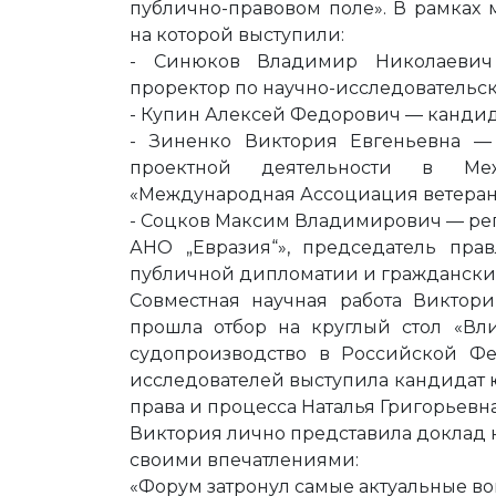
публично-правовом поле». В рамках 
на которой выступили:
- Синюков Владимир Николаевич
проректор по научно-исследовательс
- Купин Алексей Федорович — кандид
- Зиненко Виктория Евгеньевна — 
проектной деятельности в Меж
«Международная Ассоциация ветерано
- Соцков Максим Владимирович — ре
АНО „Евразия“», председатель пра
публичной дипломатии и гражданских
Совместная научная работа Викто
прошла отбор на круглый стол «Вл
судопроизводство в Российской Ф
исследователей выступила кандидат 
права и процесса Наталья Григорьевн
Виктория лично представила доклад н
своими впечатлениями:
«Форум затронул самые актуальные в