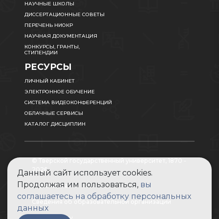
НАУЧНЫЕ ШКОЛЫ
ДИССЕРТАЦИОННЫЕ СОВЕТЫ
ПЕРЕЧЕНЬ НИОКР
НАУЧНАЯ ДОКУМЕНТАЦИЯ
КОНКУРСЫ, ГРАНТЫ,
СТИПЕНДИИ
РЕСУРСЫ
ЛИЧНЫЙ КАБИНЕТ
ЭЛЕКТРОННОЕ ОБУЧЕНИЕ
СИСТЕМА ВИДЕОКОНФЕРЕНЦИЙ
ОБЛАЧНЫЕ СЕРВИСЫ
КАТАЛОГ ДИСЦИПЛИН
© Тверской государственный университет, 1870 -
2026
Данный сайт использует cookies.
Продолжая им пользоваться,
вы
Карта сайта
соглашаетесь на обработку персональных
Сведения об образовательной организации
данных
Абитуриенту