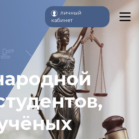
личный
кабинет
народной
тудентов,
 учёных