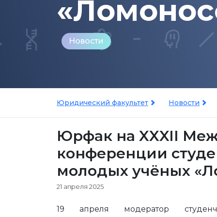
«Ломонос
Новости
Юридический факультет
Новости
Юрфак на XXXII Ме
конференции студен
молодых учёных «Л
21 апреля 2025
19 апреля модератор студенчес