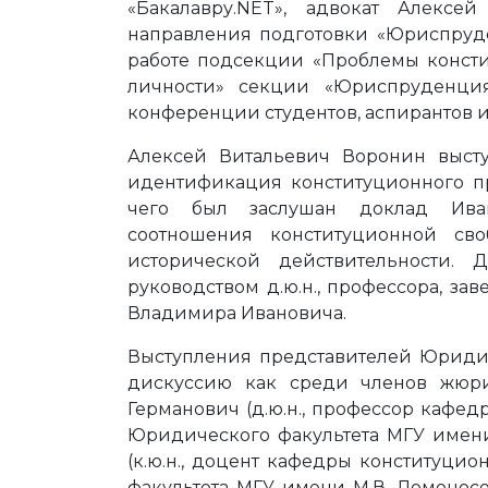
«Бакалавру.NET», адвокат Алекс
направления подготовки «Юриспруд
работе подсекции «Проблемы консти
личности» секции «Юриспруденци
конференции студентов, аспирантов и
Алексей Витальевич Воронин высту
идентификация конституционного пр
чего был заслушан доклад Иван
соотношения конституционной св
исторической действительности.
руководством д.ю.н., профессора, з
Владимира Ивановича.
Выступления представителей Юридич
дискуссию как среди членов жюр
Германович (д.ю.н., профессор кафе
Юридического факультета МГУ имени
(к.ю.н., доцент кафедры конституц
факультета МГУ имени М.В. Ломоносов