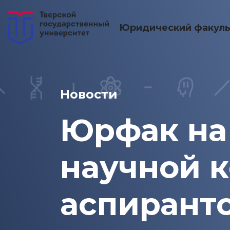
Юридический факуль
Новости
Юрфак на
научной 
аспирант