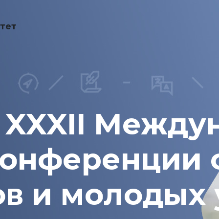
тет
 XXXII Между
конференции с
ов и молодых