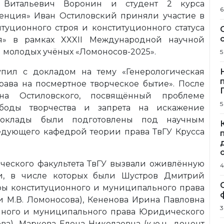
ей Витальевич Воронин и студент 2 курса
6
енция» Иван Остиловский приняли участие в
туционного строя и конституционного статуса
я» в рамках XXXII Международной научной
 молодых учёных «Ломоносов-2025».
5
пил с докладом на тему «Генерологическая
ава на посмертное творческое бытие». После
а Остиловского, посвящённый проблеме
5
ободы творчества и запрета на искажение
 Доклады были подготовлены под научным
аведующего кафедрой теории права ТвГУ Крусса
еского факультета ТвГУ вызвали оживлённую
4
и, в числе которых были Шустров Дмитрий
дры конституционного и муниципального права
 М.В. Ломоносова), Кененова Ирина Павловна
3
ионного и муниципального права Юридического
а), Маркова Елена Николаевна (к.ю.н., доцент