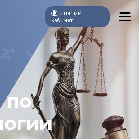
личный
кабинет
 по
логии