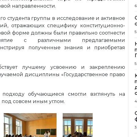
вой направленности.
6
го студента группы в исследование и активное
ий, отражающих специфику конституционно-
5
ровой форме должны были правильно соотнести
онятие с различными предлагаемыми
онстрируя полученные знания и приобретая
5
обствует лучшему усвоению и закреплению
изучаемой дисциплины «Государственное право
 подходу обучающиеся смогли взглянуть на
 под совсем иным углом.
4
3