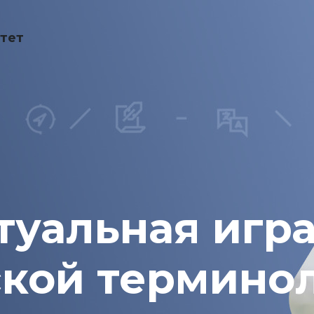
тет
уальная игра
кой термино