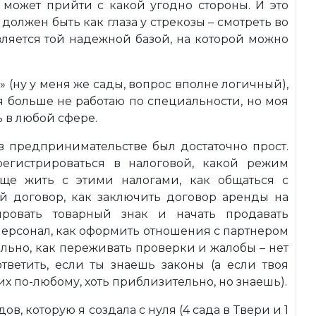
 может прийти с какой угодно стороны. И это
должен быть как глаза у стрекозы – смотреть во
вляется той надежной базой, на которой можно
 (ну у меня же сады, вопрос вполне логичный),
, я больше не работаю по специальности, но моя
ь в любой сфере.
в предпринимательстве был достаточно прост.
егистрироваться в налоговой, какой режим
бще жить с этими налогами, как общаться с
ый договор, как заключить договор аренды на
ировать товарный знак и начать продавать
персонал, как оформить отношения с партнером
ольно, как переживать проверки и жалобы – нет
ответить, если ты знаешь законы (а если твоя
х по-любому, хоть приблизительно, но знаешь).
ов, которую я создала с нуля (4 сада в Твери и 1