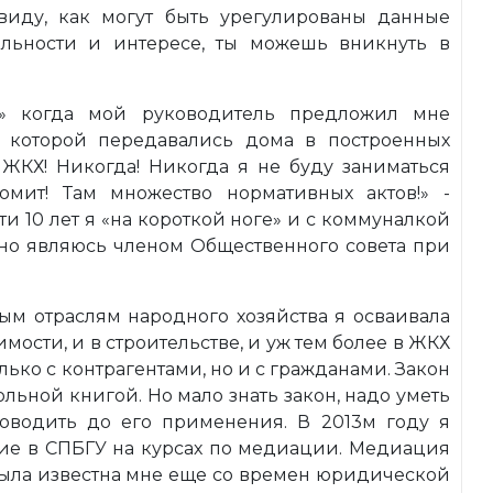
виду, как могут быть урегулированы данные
льности и интересе, ты можешь вникнуть в
» когда мой руководитель предложил мне
 которой передавались дома в построенных
 ЖКХ! Никогда! Никогда я не буду заниматься
омит! Там множество нормативных актов!» -
ти 10 лет я «на короткой ноге» и с коммуналкой
, но являюсь членом Общественного совета при
ым отраслям народного хозяйства я осваивала
ости, и в строительстве, и уж тем более в ЖКХ
ько с контрагентами, но и с гражданами. Закон
ольной книгой. Но мало знать закон, надо уметь
оводить до его применения. В 2013м году я
ние в СПБГУ на курсах по медиации. Медиация
была известна мне еще со времен юридической