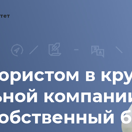
тет
юристом в кр
ной компании
обственный б