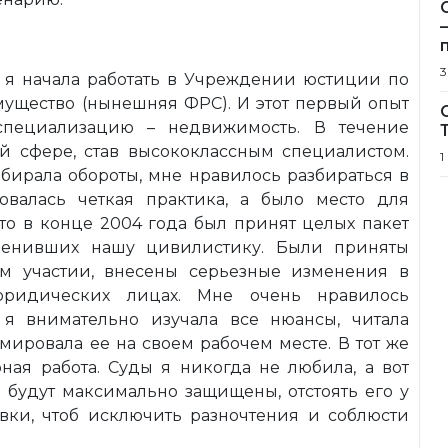
3
а я начала работать в Учреждении юстиции по
ущество (нынешняя ФРС). И этот первый опыт
пециализацию – недвижимость. В течение
ой сфере, став высококлассным специалистом.
1
бирала обороты, мне нравилось разбираться в
овалась четкая практика, а было место для
что в конце 2004 года был принят целых пакет
менивших нашу цивилистику. Были приняты
м участии, внесены серьезные изменения в
 юридических лицах. Мне очень нравилось
 я внимательно изучала все нюансы, читала
ировала ее на своем рабочем месте. В тот же
ная работа. Суды я никогда не любила, а вот
ы будут максимально защищены, отстоять его у
овки, чтоб исключить разночтения и соблюсти