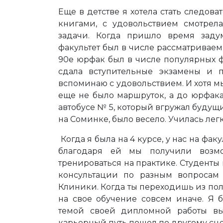
Еще в детстве я хотела стать следов
книгами, с удовольствием смотрел
задачи. Когда пришло время заду
факультет был в числе рассматриваем
90е юрфак был в числе популярных ф
сдала вступительные экзамены и п
вспоминаю с удовольствием. И хотя мы
еще не было маршруток, а до юрфак
автобусе № 5, который вгружал будущ
на Соминке, было весело. Училась лег
Когда я была на 4 курсе, у нас на фа
благодаря ей мы получили возмо
тренироваться на практике. Студен
консультации по разным вопроса
Клиники. Когда ты переходишь из пол
на свое обучение совсем иначе. Я 
темой своей дипломной работы в
карьерный путь пошел по другому сц