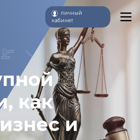
личный
кабинет
упной
, как
изнес и