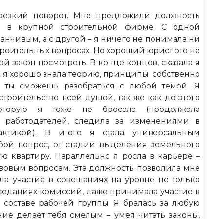
резкий поворот. Мне предложили должность
а в крупной строительной фирме. С одной
нчивым, а с другой – я ничего не понимала ни
троительных вопросах. Но хороший юрист это не
 какой закон посмотреть. В конце концов, сказала я
(а я хорошо знала теорию, принципы собственно
), ты сможешь разобраться с любой темой. Я
строительство всей душой, так же как до этого
оторую я тоже не бросала (продолжала
 работодателей, следила за изменениями в
рактикой). В итоге я стала универсальным
бой вопрос, от стадии выделения земельного
ую квартиру. Параллельно я росла в карьере –
авовым вопросам. Эта должность позволила мне
ла участие в совещаниях на уровне не только
заседаниях комиссий, даже принимала участие в
 составе рабочей группы. Я бралась за любую
ние делает тебя смелым – умея читать законы,