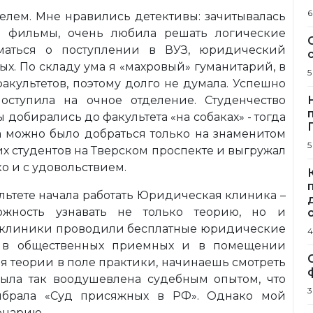
6
ателем. Мне нравились детективы: зачитывалась
а фильмы, очень любила решать логические
маться о поступлении в ВУЗ, юридический
ых. По складу ума я «махровый» гуманитарий, в
5
акультетов, поэтому долго не думала. Успешно
оступила на очное отделение. Студенчество
 добирались до факультета «на собаках» - тогда
а можно было добраться только на знаменитом
5
их студентов на Тверском проспекте и выгружал
ко и с удовольствием.
культете начала работать Юридическая клиника –
жность узнавать не только теорию, но и
ты клиники проводили бесплатные юридические
4
м в общественных приемных и в помещении
я теории в поле практики, начинаешь смотреть
была так воодушевлена судебным опытом, что
3
ыбрала «Суд присяжных в РФ». Однако мой
енарию.