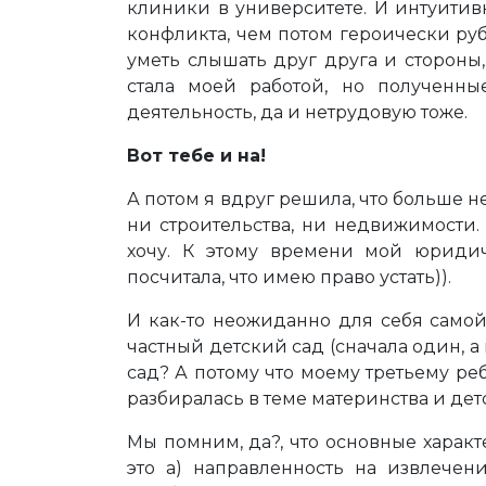
клиники в университете. И интуитив
конфликта, чем потом героически руби
уметь слышать друг друга и стороны
стала моей работой, но полученн
деятельность, да и нетрудовую тоже.
Вот тебе и на!
А потом я вдруг решила, что больше не
ни строительства, ни недвижимости
хочу. К этому времени мой юридич
посчитала, что имею право устать)).
И как-то неожиданно для себя само
частный детский сад (сначала один, а
сад? А потому что моему третьему ре
разбиралась в теме материнства и детс
Мы помним, да?, что основные хара
это а) направленность на извлечен